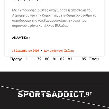
Με 19 ποδοσφαιριστές αναχώρησε η αποστολή του
Ατρόμητου για την Κομοτηνή, με ενδιάμεσο σταθμό το
αεροδρόμιο της Αλεξανδρούπολης, εν όψει του
αυριανού αγώνα Κυπέλλου Ελλάδας
ΑΝΑΛΥΤΙΚΆ »
13 Δεκεμβρίου 2016
Δεν υπάρχουν Σχόλια
Προηγ.
1
…
79
80
81
82
83
…
85
Επομ