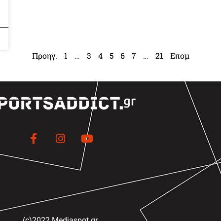
Προηγ.
1
…
3
4
5
6
7
…
21
Επομ
(c)2022 Mediaspot.gr