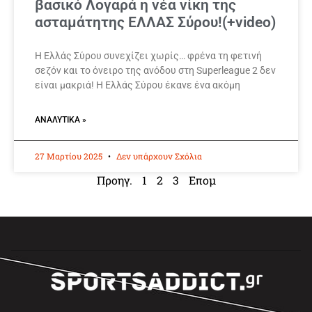
βασικό Λογαρά η νέα νίκη της
ασταμάτητης ΕΛΛΑΣ Σύρου!(+video)
Η Ελλάς Σύρου συνεχίζει χωρίς… φρένα τη φετινή
σεζόν και το όνειρο της ανόδου στη Superleague 2 δεν
είναι μακριά! Η Ελλάς Σύρου έκανε ένα ακόμη
ΑΝΑΛΥΤΙΚΆ »
27 Μαρτίου 2025
Δεν υπάρχουν Σχόλια
Προηγ.
1
2
3
Επομ