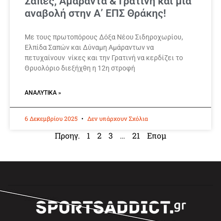
Σάπες, Αμάραντα & Γρατινή και μια
αναβολή στην Α’ ΕΠΣ Θράκης!
Με τους πρωτοπόρους Δόξα Νέου Σιδηροχωρίου,
Ελπίδα Σαπών και Δύναμη Αμάραντων να
πετυχαίνουν νίκες και την Γρατινή να κερδίζει το
Θρυολόριο διεξήχθη η 12η στροφή
ΑΝΑΛΥΤΙΚΆ »
6 Δεκεμβρίου 2025
Δεν υπάρχουν Σχόλια
Προηγ.
1
2
3
…
21
Επομ