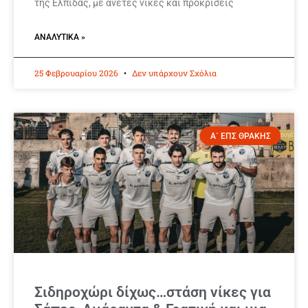
της Ελπίδας, με άνετες νίκες και προκρίσεις
ΑΝΑΛΥΤΙΚΆ »
25 Φεβρουαρίου 2026
Δεν υπάρχουν Σχόλια
Α΄ ΕΠΣ ΘΡΑΚΗΣ
Σιδηροχώρι δίχως…στάση νίκες για