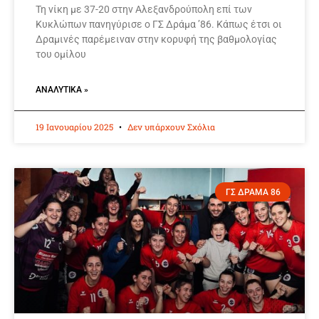
Τη νίκη με 37-20 στην Αλεξανδρούπολη επί των
Κυκλώπων πανηγύρισε ο ΓΣ Δράμα ’86. Κάπως έτσι οι
Δραμινές παρέμειναν στην κορυφή της βαθμολογίας
του ομίλου
ΑΝΑΛΥΤΙΚΆ »
19 Ιανουαρίου 2025
Δεν υπάρχουν Σχόλια
ΓΣ ΔΡΑΜΑ 86