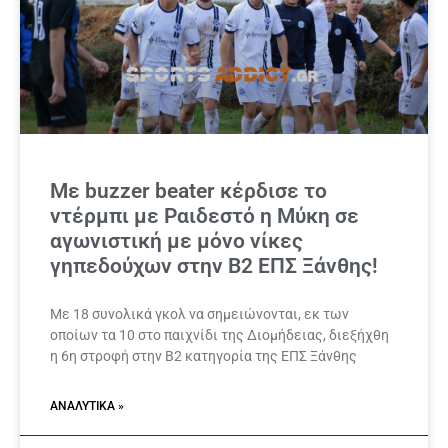
Με buzzer beater κέρδισε το
ντέρμπι με Ραιδεστό η Μύκη σε
αγωνιστική με μόνο νίκες
γηπεδούχων στην Β2 ΕΠΣ Ξάνθης!
Με 18 συνολικά γκολ να σημειώνονται, εκ των
οποίων τα 10 στο παιχνίδι της Διομήδειας, διεξήχθη
η 6η στροφή στην Β2 κατηγορία της ΕΠΣ Ξάνθης
ΑΝΑΛΥΤΙΚΆ »