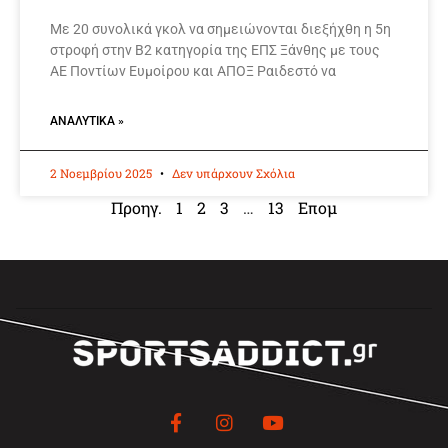
Με 20 συνολικά γκολ να σημειώνονται διεξήχθη η 5η
στροφή στην Β2 κατηγορία της ΕΠΣ Ξάνθης με τους
ΑΕ Ποντίων Ευμοίρου και ΑΠΟΞ Ραιδεστό να
ΑΝΑΛΥΤΙΚΆ »
2 Νοεμβρίου 2025
Δεν υπάρχουν Σχόλια
Προηγ.
1
2
3
…
13
Επομ