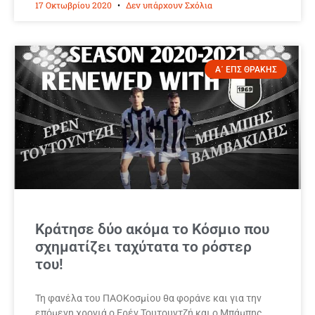
17 Οκτωβρίου 2020
Δεν υπάρχουν Σχόλια
Α΄ ΕΠΣ ΘΡΑΚΗΣ
Κράτησε δύο ακόμα το Κόσμιο που
σχηματίζει ταχύτατα το ρόστερ
του!
Τη φανέλα του ΠΑΟΚοσμίου θα φοράνε και για την
επόμενη χρονιά ο Ερέν Τουτουντζή και ο Μπάμπης