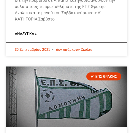
Με την πρεμιέρα σε Α’ και Β’ κατηγορία ανοίγουν την
αυλαία τους τα πρωταθλήματα της ΕΠΣ Θράκης
Αναλυτικά το μενού του Σαββατοκύριακου: Α’
ΚΑΤΗΓΟΡΙΑ Σάββατο
ΑΝΑΛΥΤΙΚΆ »
30 Σεπτεμβρίου 2021
Δεν υπάρχουν Σχόλια
Α΄ ΕΠΣ ΘΡΑΚΗΣ