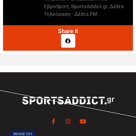
ΕβροSport, SportsAddict.gr, Δέλτα
Τηλεόραση - Δέλτα FM.
Share it