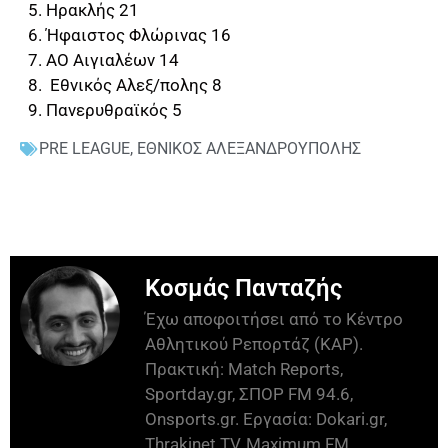
5. Ηρακλής 21
6. Ήφαιστος Φλώρινας 16
7. ΑΟ Αιγιαλέων 14
8. Εθνικός Αλεξ/πολης 8
9. Πανερυθραϊκός 5
PRE LEAGUE
,
ΕΘΝΙΚΟΣ ΑΛΕΞΑΝΔΡΟΥΠΟΛΗΣ
Κοσμάς Πανταζής
Έχω αποφοιτήσει από το Κέντρο
Αθλητικού Ρεπορτάζ (ΚΑΡ).
Πρακτική: Match Reports,
Sportday.gr, ΣΠΟΡ FM 94.6,
Onsports.gr. Εργασία: Dokari.gr,
Thrakinet TV, Maximum FM,