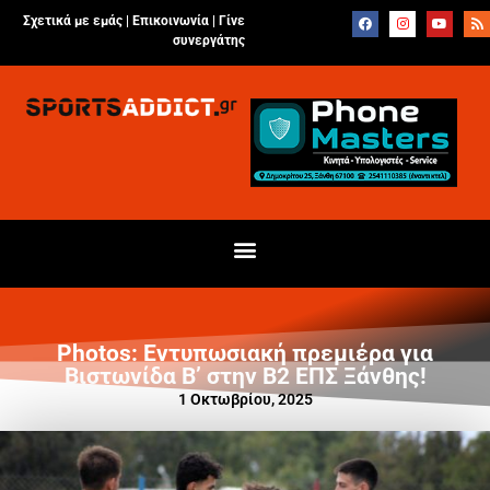
Σχετικά με εμάς |
Επικοινωνία
|
Γίνε
συνεργάτης
Photos: Εντυπωσιακή πρεμιέρα για
Βιστωνίδα Β’ στην Β2 ΕΠΣ Ξάνθης!
1 Οκτωβρίου, 2025