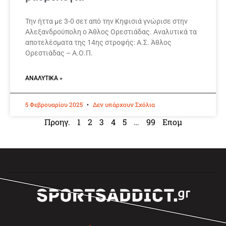
Την ήττα με 3-0 σετ από την Κηφισιά γνώρισε στην
Αλεξανδρούπολη ο Άθλος Ορεστιάδας. Αναλυτικά τα
αποτελέσματα της 14ης στροφής: Α.Σ. Άθλος
Ορεστιάδας – Α.Ο.Π.
ΑΝΑΛΥΤΙΚΆ »
5 Φεβρουαρίου 2025
Δεν υπάρχουν Σχόλια
Προηγ.
1
2
3
4
5
…
99
Επομ