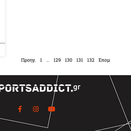
Προηγ.
1
…
129
130
131
132
Επομ