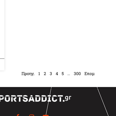
Προηγ.
1
2
3
4
5
…
300
Επομ