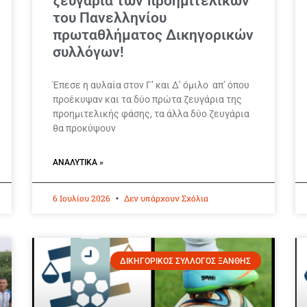
ζευγάρια των προημιτελικών
του Πανελληνίου
πρωταθλήματος Δικηγορικών
συλλόγων!
Έπεσε η αυλαία στον Γ’ και Δ’ όμιλο απ’ όπου
προέκυψαν και τα δύο πρώτα ζευγάρια της
προημιτελικής φάσης, τα άλλα δύο ζευγάρια
θα προκύψουν
ΑΝΑΛΥΤΙΚΆ »
6 Ιουλίου 2026
Δεν υπάρχουν Σχόλια
ΔΙΚΗΓΟΡΙΚΟΣ ΣΥΛΛΟΓΟΣ ΞΑΝΘΗΣ