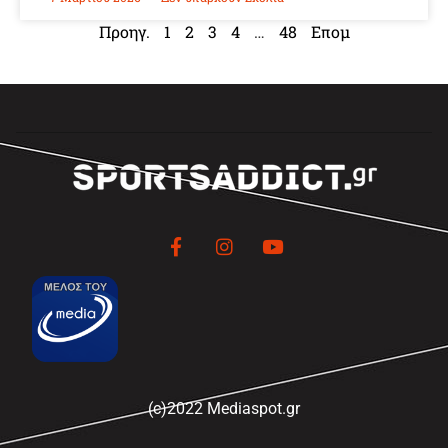
Προηγ.
1
2
3
4
…
48
Επομ
(c)2022 Mediaspot.gr