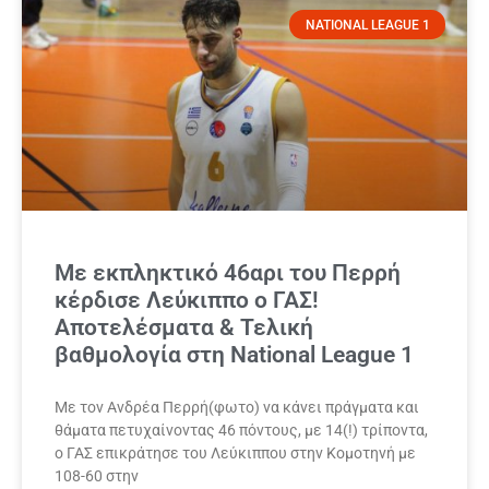
NATIONAL LEAGUE 1
Με εκπληκτικό 46αρι του Περρή
κέρδισε Λεύκιππο ο ΓΑΣ!
Αποτελέσματα & Τελική
βαθμολογία στη National League 1
Με τον Ανδρέα Περρή(φωτο) να κάνει πράγματα και
θάματα πετυχαίνοντας 46 πόντους, με 14(!) τρίποντα,
ο ΓΑΣ επικράτησε του Λεύκιππου στην Κομοτηνή με
108-60 στην