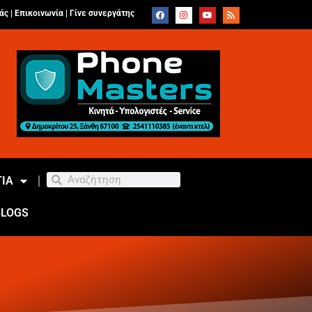
άς |
Επικοινωνία
|
Γίνε συνεργάτης
ΙΑ
BLOGS