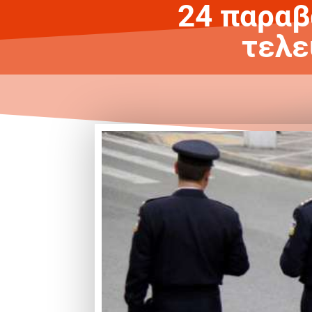
24 παραβ
τελε