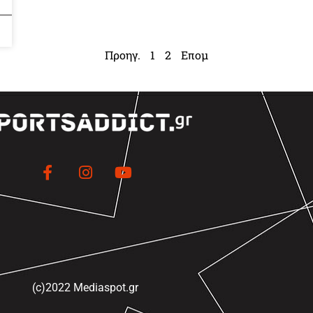
Προηγ.
1
2
Επομ
(c)2022 Mediaspot.gr