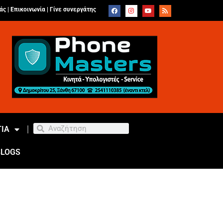
άς |
Επικοινωνία
|
Γίνε συνεργάτης
ΙΑ
BLOGS