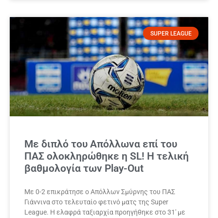
SUPER LEAGUE
Με διπλό του Απόλλωνα επί του
ΠΑΣ ολοκληρώθηκε η SL! Η τελική
βαθμολογία των Play-Out
Με 0-2 επικράτησε ο Απόλλων Σμύρνης του ΠΑΣ
Γιάννινα στο τελευταίο φετινό ματς της Super
League. Η ελαφρά ταξιαρχία προηγήθηκε στο 31′ με