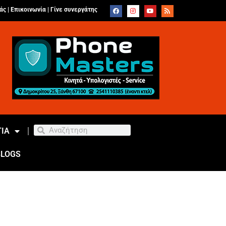
άς |
Επικοινωνία
|
Γίνε συνεργάτης
ΙΑ
BLOGS