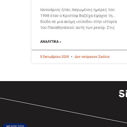
Ιανουάριος ήταν, παγωμένες ημέρες του
1998 όταν ο Κριστόφ Βαζέχα έψαχνε τη…
δίοδο σε μια ακόμη «είσοδο» στην ιστορία
του Παναθηναϊκού: αυτή των ρεκόρ. Στις
ΑΝΑΛΥΤΙΚΆ »
5 Οκτωβρίου 2019
Δεν υπάρχουν Σχόλια