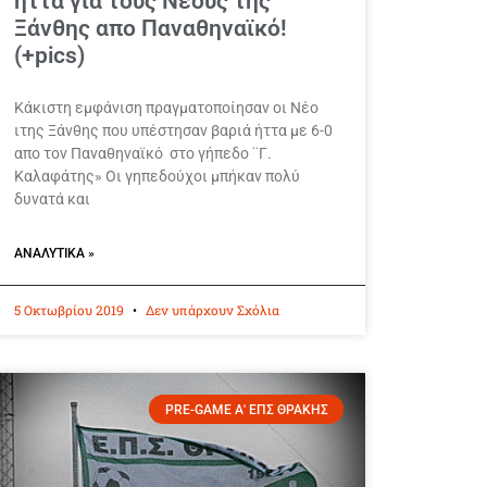
ήττα για τους Νέους της
Ξάνθης απο Παναθηναϊκό!
(+pics)
Κάκιστη εμφάνιση πραγματοποίησαν οι Νέο
ιτης Ξάνθης που υπέστησαν βαριά ήττα με 6-0
απο τον Παναθηναϊκό στο γήπεδο ¨Γ.
Καλαφάτης» Οι γηπεδούχοι μπήκαν πολύ
δυνατά και
ΑΝΑΛΥΤΙΚΆ »
5 Οκτωβρίου 2019
Δεν υπάρχουν Σχόλια
PRE-GAME Α' ΕΠΣ ΘΡΑΚΗΣ