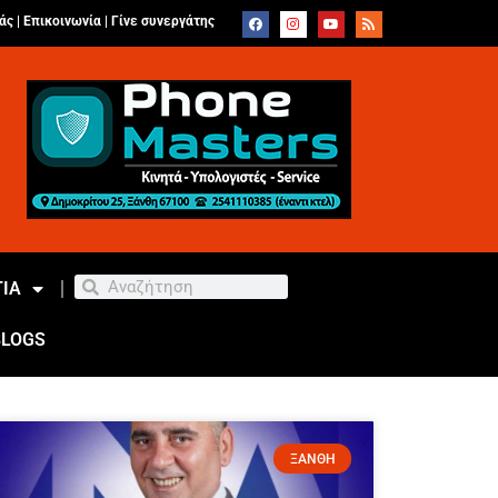
άς |
Επικοινωνία
|
Γίνε συνεργάτης
ΙΑ
BLOGS
ΞΑΝΘΗ