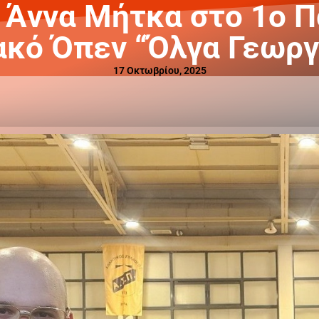
 Άννα Μήτκα στο 1ο 
ακό Όπεν “Όλγα Γεωργ
17 Οκτωβρίου, 2025