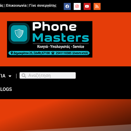
άς |
Επικοινωνία
|
Γίνε συνεργάτης
ΙΑ
BLOGS