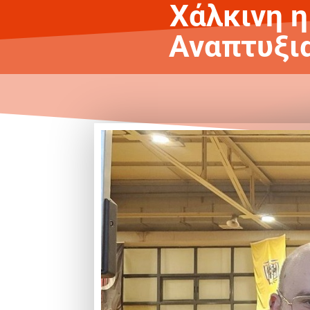
Χάλκινη η
Αναπτυξι