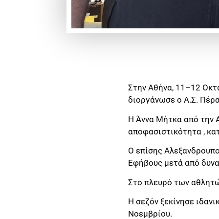
Στην Αθήνα, 11–12 Οκτ
διοργάνωσε ο Α.Σ. Πέρα
Η Άννα Μήτκα από την Α
αποφασιστικότητα , κατ
Ο επίσης Αλεξανδρουπο
Εφήβους μετά από δυνα
Στο πλευρό των αθλητώ
Η σεζόν ξεκίνησε ιδαν
Νοεμβρίου.