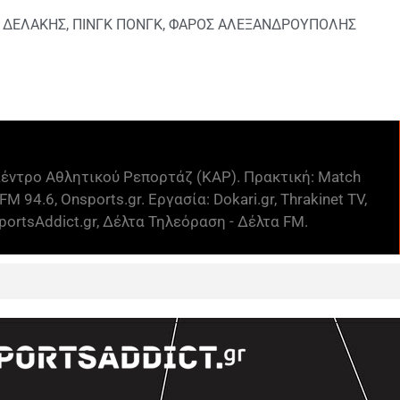
 ΔΕΛΑΚΗΣ
,
ΠΙΝΓΚ ΠΟΝΓΚ
,
ΦΑΡΟΣ ΑΛΕΞΑΝΔΡΟΥΠΟΛΗΣ
έντρο Αθλητικού Ρεπορτάζ (ΚΑΡ). Πρακτική: Match
FM 94.6, Onsports.gr. Εργασία: Dokari.gr, Thrakinet TV,
ortsAddict.gr, Δέλτα Τηλεόραση - Δέλτα FM.