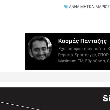
ΑΝΝΑ ΜΗΤΚΑ
,
ΜΑΡΙΟΣ
Κοσμάς Πανταζής
Έχω αποφοιτήσει από το Κ
Reports, Sportday.gr, ΣΠΟΡ 
Maximum FM, ΕβροSport, Sp