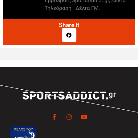
ΕβροSport, SportsAddict.gr, Δέλτα
Τηλεόραση - Δέλτα FM.
Share it