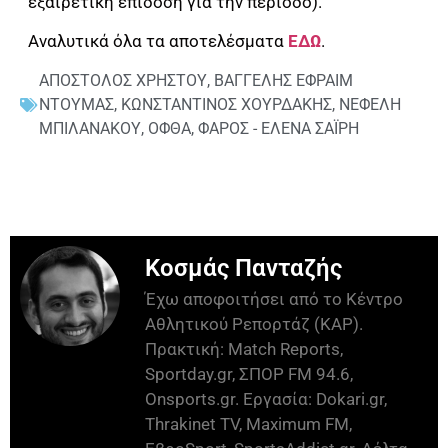
εξαιρετική επίδοση για την περίοδο).
Αναλυτικά όλα τα αποτελέσματα
ΕΔΩ
.
ΑΠΟΣΤΟΛΟΣ ΧΡΗΣΤΟΥ
,
ΒΑΓΓΕΛΗΣ ΕΦΡΑΙΜ
ΝΤΟΥΜΑΣ
,
ΚΩΝΣΤΑΝΤΙΝΟΣ ΧΟΥΡΔΑΚΗΣ
,
ΝΕΦΕΛΗ
ΜΠΙΛΑΝΑΚΟΥ
,
ΟΦΘΑ
,
ΦΑΡΟΣ - ΕΛΕΝΑ ΣΑΪΡΗ
Κοσμάς Πανταζής
Έχω αποφοιτήσει από το Κέντρο
Αθλητικού Ρεπορτάζ (ΚΑΡ).
Πρακτική: Match Reports,
Sportday.gr, ΣΠΟΡ FM 94.6,
Onsports.gr. Εργασία: Dokari.gr,
Thrakinet TV, Maximum FM,