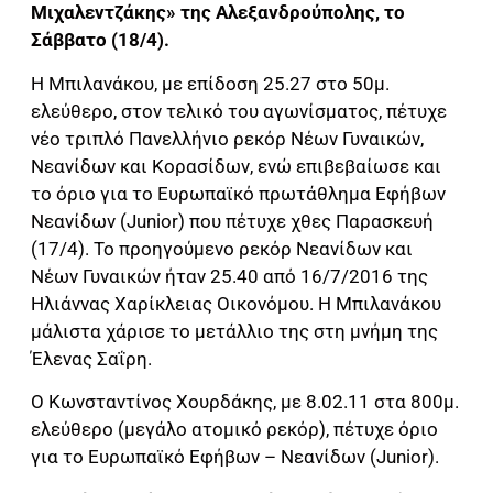
Μιχαλεντζάκης» της Αλεξανδρούπολης, το
Σάββατο (18/4).
Η Μπιλανάκου, με επίδοση 25.27 στο 50μ.
ελεύθερο, στον τελικό του αγωνίσματος, πέτυχε
νέο τριπλό Πανελλήνιο ρεκόρ Νέων Γυναικών,
Νεανίδων και Κορασίδων, ενώ επιβεβαίωσε και
το όριο για το Ευρωπαϊκό πρωτάθλημα Εφήβων
Νεανίδων (Junior) που πέτυχε χθες Παρασκευή
(17/4). Το προηγούμενο ρεκόρ Νεανίδων και
Νέων Γυναικών ήταν 25.40 από 16/7/2016 της
Ηλιάννας Χαρίκλειας Οικονόμου. Η Μπιλανάκου
μάλιστα χάρισε το μετάλλιο της στη μνήμη της
Έλενας Σαΐρη.
Ο Κωνσταντίνος Χουρδάκης, με 8.02.11 στα 800μ.
ελεύθερο (μεγάλο ατομικό ρεκόρ), πέτυχε όριο
για το Ευρωπαϊκό Εφήβων – Νεανίδων (Junior).