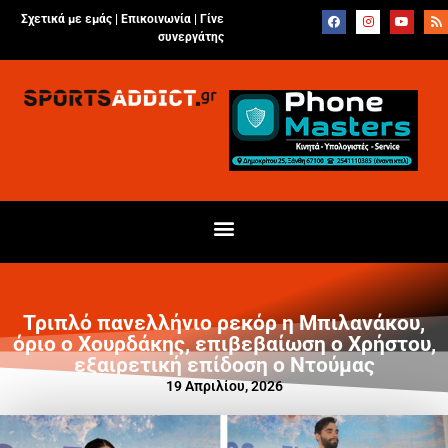
Σχετικά με εμάς |
Επικοινωνία
|
Γίνε
συνεργάτης
Τριπλό πανελλήνιο ρεκόρ η Μπιλανάκου,
όριο ο Χουρδάκης, επιβεβαίωση ο Χρήστου,
εξαιρετική επίδοση ο Ντούμας
19 Απριλίου, 2026