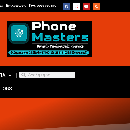
άς |
Επικοινωνία
|
Γίνε συνεργάτης
ΙΑ
BLOGS