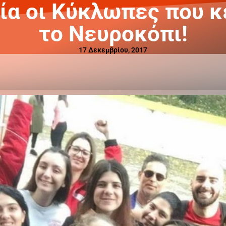
ρία οι Κύκλωπες που κ
το Νευροκόπι!
17 Δεκεμβρίου, 2017