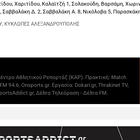
ίδου, Χαριτίδου, Καλαϊτζή 1, Σολακούδη, Βαρσάμη, Χωριν
, Σαββαλάκη Δ. 2, Σαββαλάκη Α. 8, Νικόλοβα 5, Παρασκάκ
Υ
,
ΚΥΚΛΩΠΕΣ ΑΛΕΞΑΝΔΡΟΥΠΟΛΗΣ
έντρο Αθλητικού Ρεπορτάζ (ΚΑΡ). Πρακτική: Match
FM 94.6, Onsports.gr. Εργασία: Dokari.gr, Thrakinet TV,
ortsAddict.gr, Δέλτα Τηλεόραση - Δέλτα FM.