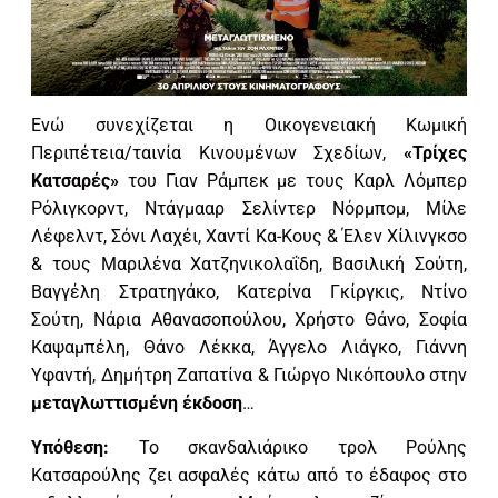
Ενώ συνεχίζεται η Οικογενειακή Κωμική
Περιπέτεια/ταινία Κινουμένων Σχεδίων,
«Τρίχες
Κατσαρές»
του Γιαν Ράμπεκ με τους Καρλ Λόμπερ
Ρόλιγκορντ, Ντάγμααρ Σελίντερ Νόρμπομ, Μίλε
Λέφελντ, Σόνι Λαχέι, Χαντί Κα-Κους & Έλεν Χίλινγκσο
& τους Μαριλένα Χατζηνικολαΐδη, Βασιλική Σούτη,
Βαγγέλη Στρατηγάκο, Κατερίνα Γκίργκις, Ντίνο
Σούτη, Νάρια Αθανασοπούλου, Χρήστο Θάνο, Σοφία
Καψαμπέλη, Θάνο Λέκκα, Άγγελο Λιάγκο, Γιάννη
Υφαντή, Δημήτρη Ζαπατίνα & Γιώργο Νικόπουλο στην
μεταγλωττισμένη έκδοση
…
Υπόθεση:
To σκανδαλιάρικο τρολ Ρούλης
Κατσαρούλης ζει ασφαλές κάτω από το έδαφος στο