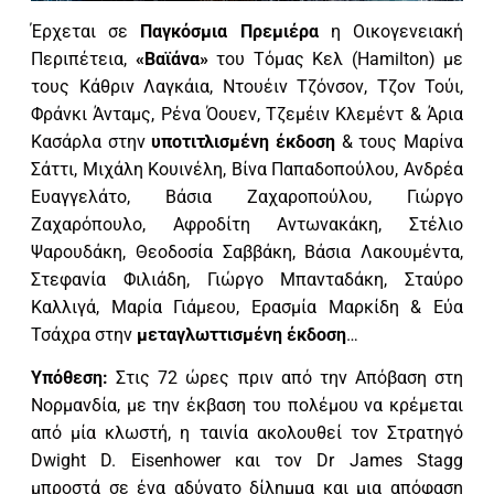
Έρχεται σε
Παγκόσμια Πρεμιέρα
η Οικογενειακή
Περιπέτεια,
«Βαϊάνα»
του Τόμας Κελ (Hamilton) με
τους Κάθριν Λαγκάια, Ντουέιν Τζόνσον, Τζον Τούι,
Φράνκι Άνταμς, Ρένα Όουεν, Τζεμέιν Κλεμέντ & Άρια
Κασάρλα στην
υποτιτλισμένη έκδοση
& τους Μαρίνα
Σάττι, Μιχάλη Κουινέλη, Βίνα Παπαδοπούλου, Ανδρέα
Ευαγγελάτο, Βάσια Ζαχαροπούλου, Γιώργο
Ζαχαρόπουλο, Αφροδίτη Αντωνακάκη, Στέλιο
Ψαρουδάκη, Θεοδοσία Σαββάκη, Βάσια Λακουμέντα,
Στεφανία Φιλιάδη, Γιώργο Μπανταδάκη, Σταύρο
Καλλιγά, Μαρία Γιάμεου, Ερασμία Μαρκίδη & Εύα
Τσάχρα στην
μεταγλωττισμένη έκδοση
…
Υπόθεση:
Στις 72 ώρες πριν από την Απόβαση στη
Νορμανδία, με την έκβαση του πολέμου να κρέμεται
από μία κλωστή, η ταινία ακολουθεί τον Στρατηγό
Dwight D. Eisenhower και τον Dr James Stagg
μπροστά σε ένα αδύνατο δίλημμα και μια απόφαση