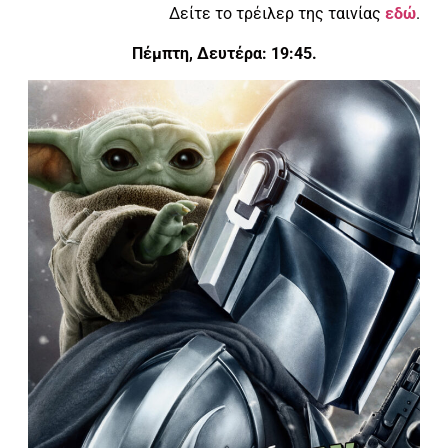
Δείτε το τρέιλερ της ταινίας
εδώ
.
Πέμπτη, Δευτέρα: 19:45.