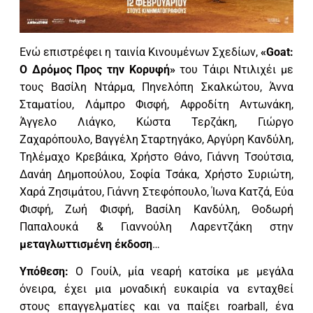
Ενώ επιστρέφει η ταινία Κινουμένων Σχεδίων,
«Goat:
Ο Δρόμος Προς την Κορυφή»
του Τάιρι Ντιλιχέι με
τους Βασίλη Ντάρμα, Πηνελόπη Σκαλκώτου, Άννα
Σταματίου, Λάμπρο Φισφή, Αφροδίτη Αντωνάκη,
Άγγελο Λιάγκο, Κώστα Τερζάκη, Γιώργο
Ζαχαρόπουλο, Βαγγέλη Σταρτηγάκο, Αργύρη Κανδύλη,
Τηλέμαχο Κρεβάικα, Χρήστο Θάνο, Γιάννη Τσούτσια,
Δανάη Δημοπούλου, Σοφία Τσάκα, Χρήστο Συριώτη,
Χαρά Ζησιμάτου, Γιάννη Στεφόπουλο, Ίωνα Κατζά, Εύα
Φισφή, Ζωή Φισφή, Βασίλη Κανδύλη, Θοδωρή
Παπαλουκά & Γιαννούλη Λαρεντζάκη στην
μεταγλωττισμένη έκδοση
…
Υπόθεση:
Ο Γουίλ, μία νεαρή κατσίκα με μεγάλα
όνειρα, έχει μια μοναδική ευκαιρία να ενταχθεί
στους επαγγελματίες και να παίξει roarball, ένα