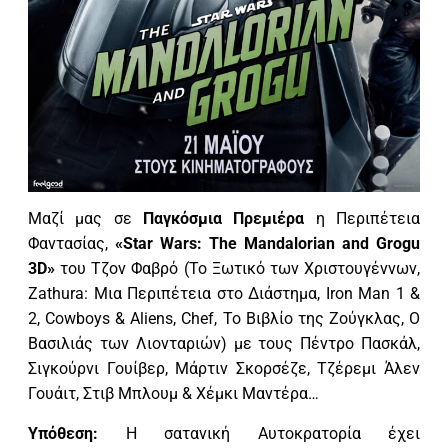
Μαζί μας σε
Παγκόσμια Πρεμιέρα
η Περιπέτεια
Φαντασίας,
«Star Wars: The Mandalorian and Grogu
3
D
»
του Τζον Φαβρό (Το Ξωτικό των Χριστουγέννων,
Zathura: Μια Περιπέτεια στο Διάστημα, Iron Man 1 &
2, Cowboys & Aliens, Chef, Το Βιβλίο της Ζούγκλας, Ο
Βασιλιάς των Λιονταριών) με τους Πέντρο Πασκάλ,
Σιγκούρνι Γουίβερ, Μάρτιν Σκορσέζε, Τζέρεμι Άλεν
Γουάιτ, Στιβ Μπλουμ & Χέμκι Μαντέρα…
Υπόθεση:
Η σατανική Αυτοκρατορία έχει