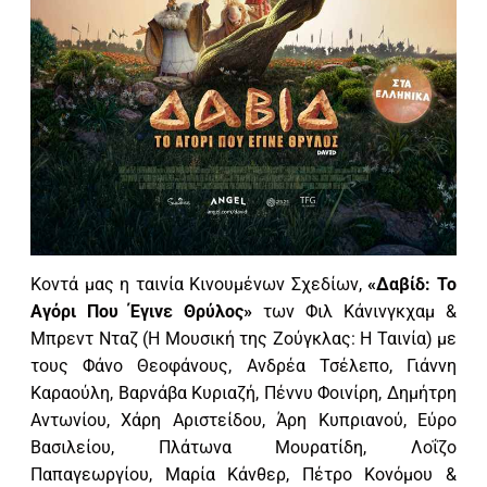
Κοντά μας η ταινία Κινουμένων Σχεδίων,
«Δαβίδ: Το
Αγόρι Που Έγινε Θρύλος»
των Φιλ Κάνινγκχαμ &
Μπρεντ Νταζ (Η Μουσική της Ζούγκλας: Η Ταινία) με
τους Φάνο Θεοφάνους, Ανδρέα Τσέλεπο, Γιάννη
Καραούλη, Βαρνάβα Κυριαζή, Πέννυ Φοινίρη, Δημήτρη
Αντωνίου, Χάρη Αριστείδου, Άρη Κυπριανού, Εύρο
Βασιλείου, Πλάτωνα Μουρατίδη, Λοΐζο
Παπαγεωργίου, Μαρία Κάνθερ, Πέτρο Κονόμου &