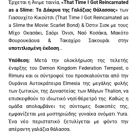
Έρχεται η Άνιμε ταινία,
«That Time I Got Reincarnated
as a Slime: Τα Δάκρυα της Γαλάζιας Θάλασσας»
των
Γιασουχίτο Κικούτσι (That Time I Got Reincarnated as
a Slime the Movie: Scarlet Bond) & Όστιν Σισκ με τους
Μίχο Οκασάκι, Σαόρι Όνισι, Ναό Κοσάκα, Μακότο
Φουρουκάουα & Τακαχίρο Σακουράι στην
υποτιτλισμένη έκδοση
…
Υπόθεση:
Μετά την ολοκλήρωση της τελετής
έναρξης του Demon Kingdom Federation Tempest, ο
Rimuru και οι σύντροφοί του προσκαλούνται από την
Ουράνια Αυτοκράτειρα Elmesia της μεγάλης φυλής
των ξωτικών, της Δυναστείας των Μάγων Thalion, να
επισκεφθούν το ιδιωτικό νησί-θέρετρό της. Καθώς η
ομάδα απολαμβάνει τις σύντομες διακοπές της,
εμφανίζεται μια μυστηριώδης γυναίκα ονόματι Yura.
Ένα νέο περιστατικό ξετυλίγεται με φόντο την
απέραντη γαλάζια θάλασσα.