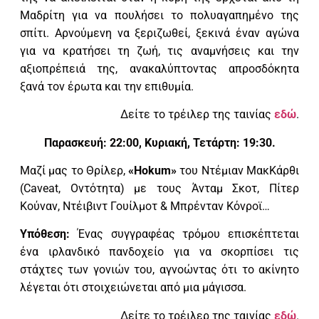
Μαδρίτη για να πουλήσει το πολυαγαπημένο της
σπίτι. Αρνούμενη να ξεριζωθεί, ξεκινά έναν αγώνα
για να κρατήσει τη ζωή, τις αναμνήσεις και την
αξιοπρέπειά της, ανακαλύπτοντας απροσδόκητα
ξανά τον έρωτα και την επιθυμία.
Δείτε το τρέιλερ της ταινίας
εδώ
.
Παρασκευή: 22:00, Κυριακή, Τετάρτη: 19:30.
Μαζί μας το Θρίλερ,
«
Hokum
»
του Ντέμιαν ΜακΚάρθι
(Caveat,
Οντότητα) με τους Άνταμ Σκοτ, Πίτερ
Κούναν, Ντέιβιντ Γουίλμοτ & Μπρένταν Κόνροϊ…
Υπόθεση:
Ένας συγγραφέας τρόμου επισκέπτεται
ένα ιρλανδικό πανδοχείο για να σκορπίσει τις
στάχτες των γονιών του, αγνοώντας ότι το ακίνητο
λέγεται ότι στοιχειώνεται από μια μάγισσα.
Δείτε το τρέιλερ της ταινίας
εδώ
.