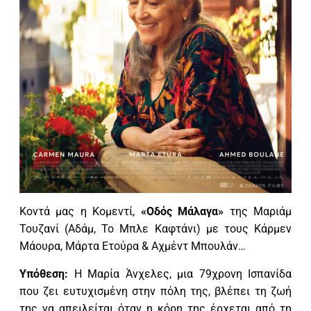
Κοντά μας η Κομεντί,
«Οδός Μάλαγα»
της Μαριάμ
Τουζανί (Αδάμ, Το Μπλε Καφτάνι) με τους Κάρμεν
Μάουρα, Μάρτα Ετούρα & Αχμέντ Μπουλάν…
Υπόθεση:
H Μαρία Άνχελες, μια 79χρονη Ισπανίδα
που ζει ευτυχισμένη στην πόλη της, βλέπει τη ζωή
της να απειλείται όταν η κόρη της έρχεται από τη