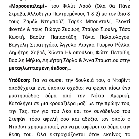
«Μαρσουπιλαμί»
του Φιλίπ Λασό (Όλα θα Πάνε
Στραβά, Άλλοθι για Παντρεμένους 1 & 2) με τον ίδιο &
τους Ζαμέλ Ντεμπούζ, Ταρέκ Μπουνταλί, Ελοντί
Φοντάν & τους Γιώργο Σκουφή, Σταύρο Σιούλη, Τάσο
Κωστή, Βασίλη Παπαστάθη, Τάνια Παλαιολόγου,
Βαγγέλη Στρατηγάκο, Άγγελο Λιάγκο, Γιώργο Ρέλλα,
Δημήτρη Χαβρέ, Χίλντα Ηλιοπούλου, Φώτη Πετρίδη,
Βασίλη Μήλιο, Δημήτρη Σάρλο & Άννα Σταματίου στην
μεταγλωττισμένη έκδοση
…
Υπόθεση:
Για να σώσει την δουλειά του, ο Νταβίντ
αποδέχεται ένα ύποπτο σχέδιο: να φέρει πίσω ένα
μυστηριώδες δέμα από την Νότια Αμερική.
Καταλήγει σε μια κρουαζιέρα μαζί με την πρώην του,
την Τες, τον γιο του Λέο και τον συνάδελφό του
Στεφάν, τόσο αφελή όσο και αδέξιο, τον οποίο ο
Νταβίντ χρησιμοποιεί, για να μεταφέρει το δέμα στην
θέση του. Όλα εκτροχιάζονται όταν εκείνος το