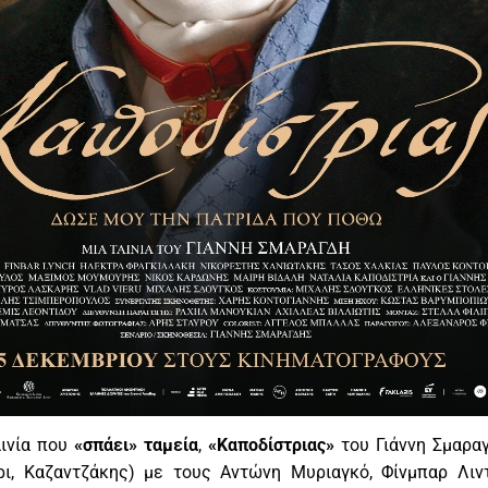
αινία που
«σπάει» ταμεία
,
«Καποδίστριας»
του Γιάννη Σμαραγ
ι, Καζαντζάκης) με τους Αντώνη Μυριαγκό, Φίνμπαρ Λιν