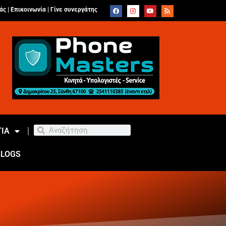
άς |
Επικοινωνία
|
Γίνε συνεργάτης
ΙΑ
BLOGS