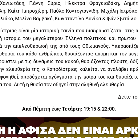
Χανιωτάκη, Γιάννη Σύριο, Ηλέκτρα Φραγκιαδάκη, Δημήτ
λη, Καίτη Ιμπροχώρη, Παύλο Κοντογιαννίδη, Μιχάλη Ιατρόπ
λιάκο, Μελίνα Βαμβακά, Κωνσταντίνο Δανίκα & Ιβάν Σβιτάιλο
στριας είναι μία ιστορική ταινία που διαδραματίζεται στις
ή ιστορία του μεγαλύτερου Έλληνα πολιτικού και πρώτου
τά την απελευθέρωσή της από τους Οθωμανούς. Υπερασπίζε
ευθερία του κάθε ανθρώπου, θυσιάζοντας ακόμη και τον μεγ
ρουστεί με τις δυνάμεις του κακού, θυσιάζοντας πλούτη, δό
ην ελευθερία της, ο Καποδίστριας καλείται να αναλάβει πρ
οφονηθεί, αποδέχεται αγόγγυστα την μοίρα του και θυσιάζετ
 του. Αυτή η θυσία τον οδηγεί στην αληθινή ελευθερία.
Δείτε το
Από Πέμπτη έως Τετάρτη: 19:15 & 22:00.