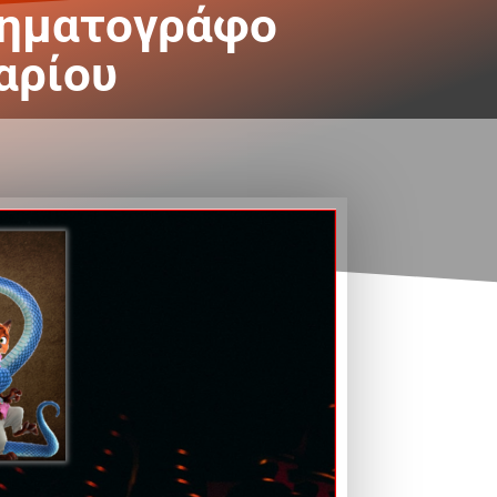
νηματογράφο
αρίου