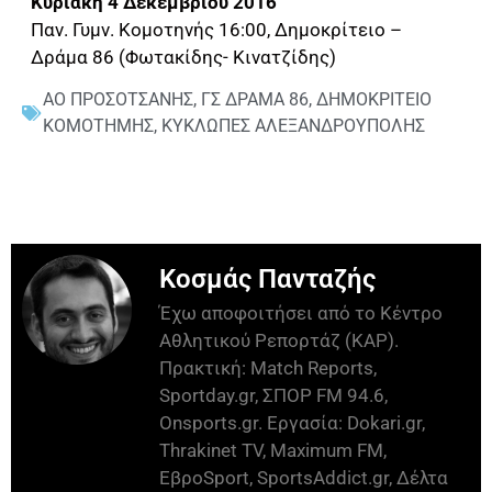
Κυριακή 4 Δεκεμβρίου 2016
Παν. Γυμν. Κομοτηνής 16:00, Δημοκρίτειο –
Δράμα 86 (Φωτακίδης- Κινατζίδης)
ΑΟ ΠΡΟΣΟΤΣΑΝΗΣ
,
ΓΣ ΔΡΑΜΑ 86
,
ΔΗΜΟΚΡΙΤΕΙΟ
ΚΟΜΟΤΗΜΗΣ
,
ΚΥΚΛΩΠΕΣ ΑΛΕΞΑΝΔΡΟΥΠΟΛΗΣ
Κοσμάς Πανταζής
Έχω αποφοιτήσει από το Κέντρο
Αθλητικού Ρεπορτάζ (ΚΑΡ).
Πρακτική: Match Reports,
Sportday.gr, ΣΠΟΡ FM 94.6,
Onsports.gr. Εργασία: Dokari.gr,
Thrakinet TV, Maximum FM,
ΕβροSport, SportsAddict.gr, Δέλτα