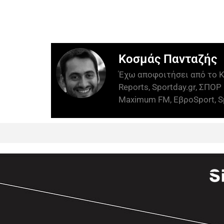
Κοσμάς Πανταζής
Έχω αποφοιτήσει από το Κ
Reports, Sportday.gr, ΣΠΟΡ 
Maximum FM, ΕβροSport, Sp