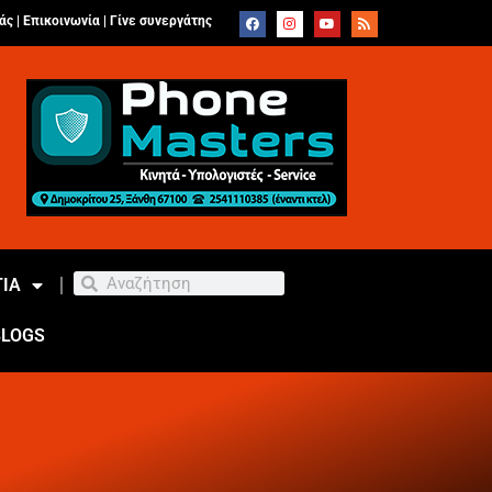
άς |
Επικοινωνία
|
Γίνε συνεργάτης
ΙΑ
BLOGS