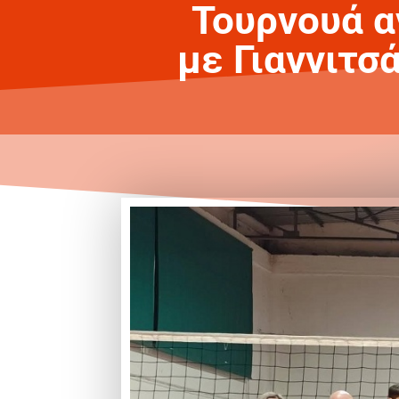
Τουρνουά α
με Γιαννιτσ