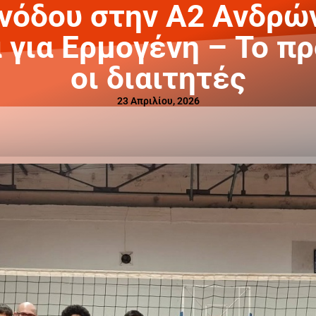
νόδου στην Α2 Ανδρώ
ά για Ερμογένη – Το π
οι διαιτητές
23 Απριλίου, 2026