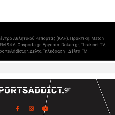
έντρο Αθλητικού Ρεπορτάζ (ΚΑΡ). Πρακτική: Match
FM 94.6, Onsports.gr. Εργασία: Dokari.gr, Thrakinet TV,
ortsAddict.gr, Δέλτα Τηλεόραση - Δέλτα FM.