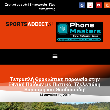
Σχετικά με εμάς |
Επικοινωνία
|
Γίνε
συνεργάτης
Τετραπλή Θρακιώτικη παρουσία στην
Εθνική Παίδων με Πιστικό, Τζελεπάκη,
Βαρσάμη και Θεοδοσιάδη!
14 Αυγούστου, 2019