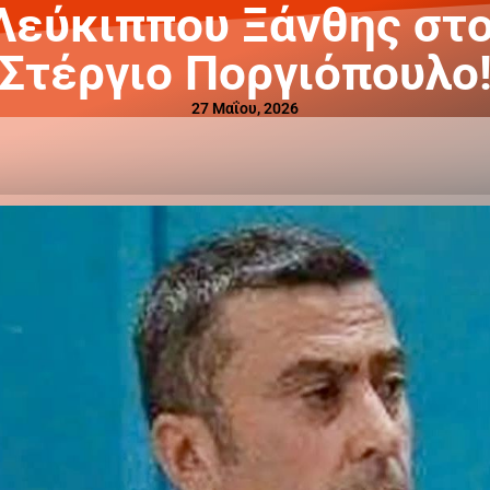
 Λεύκιππου Ξάνθης στ
Στέργιο Ποργιόπουλο
27 Μαΐου, 2026