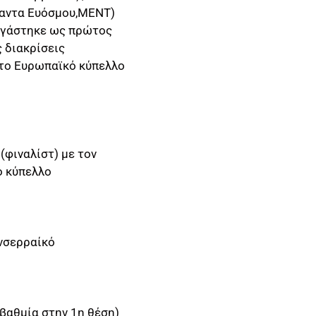
Αίαντα Ευόσμου,ΜΕΝΤ)
Εργάστηκε ως πρώτος
 διακρίσεις
στο Ευρωπαϊκό κύπελλο
(φιναλίστ) με τον
ό κύπελλο
νσερραίκό
βαθμία στην 1η θέση)