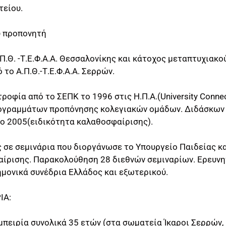
τείου.
υ προπονητή
.Π.Θ. -Τ.Ε.Φ.Α.Α. Θεσσαλονίκης και κάτοχος μεταπτυχιακο
το Α.Π.Θ.-Τ.Ε.Φ.Α.Α. Σερρών.
οφία από το ΣΕΠΚ το 1996 στις Η.Π.Α.(University Connecti
ογραμμάτων προπόνησης κολεγιακών ομάδων. Διδάσκων
το 2005(ειδικότητα καλαθοσφαίρισης).
ς σε σεμινάρια που διοργάνωσε το Υπουργείο Παιδείας κ
ρισης. Παρακολούθηση 28 διεθνών σεμιναρίων. Ερευνητ
ημονικά συνέδρια Ελλάδος και εξωτερικού.
ΙΑ:
μπειρία συνολικά 35 ετών (στα σωματεία Ίκαροι Σερρών,