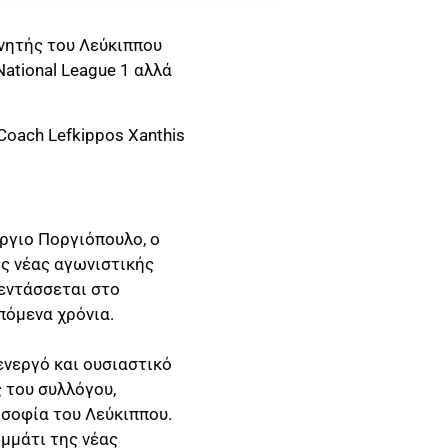
ονητής του Λεύκιππου
ational League 1 αλλά
ργιο Ποργιόπουλο, ο
ης νέας αγωνιστικής
 εντάσσεται στο
πόμενα χρόνια.
ενεργό και ουσιαστικό
 του συλλόγου,
οσοφία του Λεύκιππου.
μμάτι της νέας