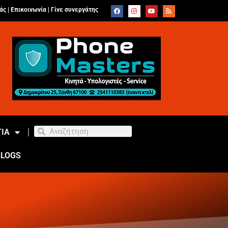
άς |
Επικοινωνία
|
Γίνε συνεργάτης
ΙΑ
BLOGS