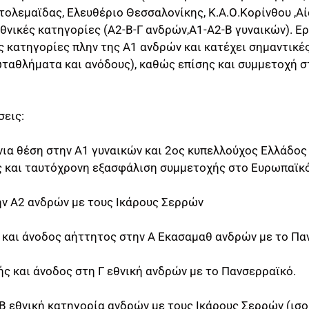
τολεμαϊδας, Ελευθέριο Θεσσαλονίκης, Κ.Α.Ο.Κορίνθου ,
εθνικές κατηγορίες (Α2-Β-Γ ανδρών,Α1-Α2-Β γυναικών). 
 κατηγορίες πλην της Α1 ανδρών και κατέχει σημαντικές
ρωταθλήματα και ανόδους), καθώς επίσης και συμμετοχή 
σεις:
ια θέση στην Α1 γυναικών και 2ος κυπελλούχος Ελλάδος 
 και ταυτόχρονη εξασφάλιση συμμετοχής στο Ευρωπαϊκ
ην Α2 ανδρών με τους Ικάρους Σερρών
και άνοδος αήττητος στην Α Εκασαμαθ ανδρών με το Πα
 και άνοδος στη Γ εθνική ανδρών με το Πανσερραϊκό.
Β εθνική κατηγορία ανδρών με τους Ικάρους Σερρών (ισο