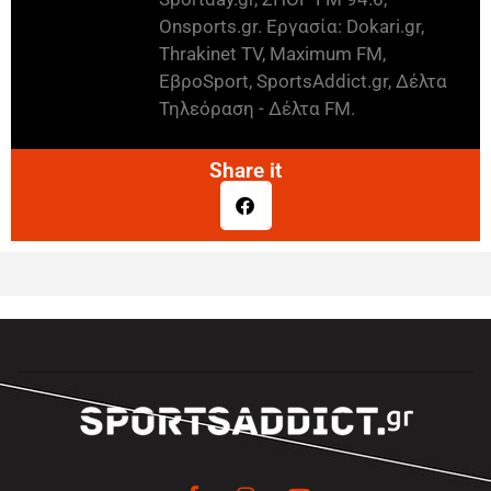
Onsports.gr. Εργασία: Dokari.gr,
Thrakinet TV, Maximum FM,
ΕβροSport, SportsAddict.gr, Δέλτα
Τηλεόραση - Δέλτα FM.
Share it