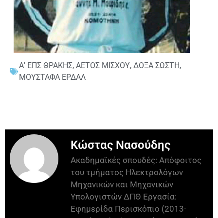
Α' ΕΠΣ ΘΡΑΚΗΣ
,
ΑΕΤΟΣ ΜΙΣΧΟΥ
,
ΔΟΞΑ ΣΩΣΤΗ
,
ΜΟΥΣΤΑΦΑ ΕΡΔΑΛ
Κώστας Νασούδης
Ακαδημαϊκές σπουδές: Απόφοιτος
του τμήματος Ηλεκτρολόγων
Μηχανικών και Μηχανικών
Υπολογιστών ΔΠΘ Εργασία:
Εφημερίδα Περισκόπιο (2013-