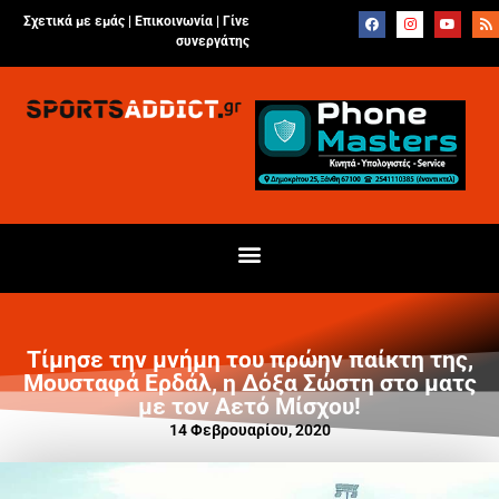
Σχετικά με εμάς |
Επικοινωνία
|
Γίνε
συνεργάτης
Τίμησε την μνήμη του πρώην παίκτη της,
Μουσταφά Ερδάλ, η Δόξα Σώστη στο ματς
με τον Αετό Μίσχου!
14 Φεβρουαρίου, 2020