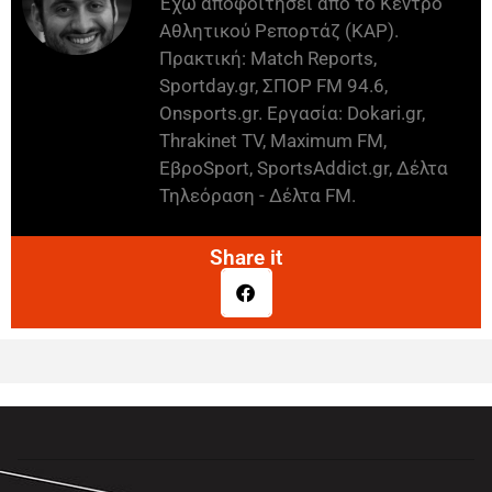
Έχω αποφοιτήσει από το Κέντρο
Αθλητικού Ρεπορτάζ (ΚΑΡ).
Πρακτική: Match Reports,
Sportday.gr, ΣΠΟΡ FM 94.6,
Onsports.gr. Εργασία: Dokari.gr,
Thrakinet TV, Maximum FM,
ΕβροSport, SportsAddict.gr, Δέλτα
Τηλεόραση - Δέλτα FM.
Share it