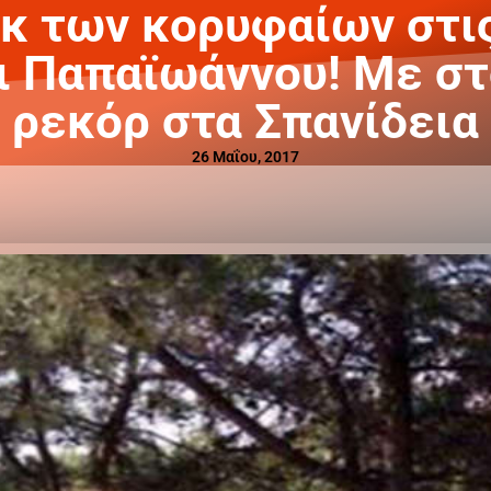
γκ των κορυφαίων στις
 Παπαϊωάννου! Με στ
ρεκόρ στα Σπανίδεια
26 Μαΐου, 2017