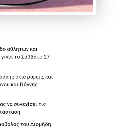
εδο αθλητών και
γίνει το Σάββατο 27
άκης στις ρίψεις, και
νου και Γιάννης
ς να συνεχίσει τις
ατάσταση.
ιροβόλος του Διομήδη