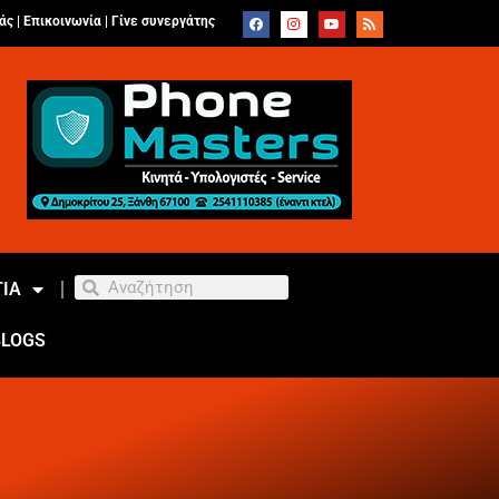
άς |
Επικοινωνία
|
Γίνε συνεργάτης
ΙΑ
BLOGS