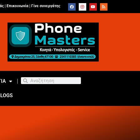
άς |
Επικοινωνία
|
Γίνε συνεργάτης
ΙΑ
BLOGS