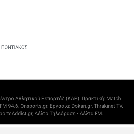
 ΠΟΝΤΙΑΚΟΣ
έντρο Αθλητικού Ρεπορτάζ (ΚΑΡ). Πρακτική: Match
FM 94.6, Onsports.gr. Εργασία: Dokari.gr, Thrakinet TV,
ortsAddict.gr, Δέλτα Τηλεόραση - Δέλτα FM.