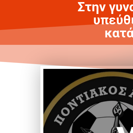
Στην γυν
υπεύθ
κατά