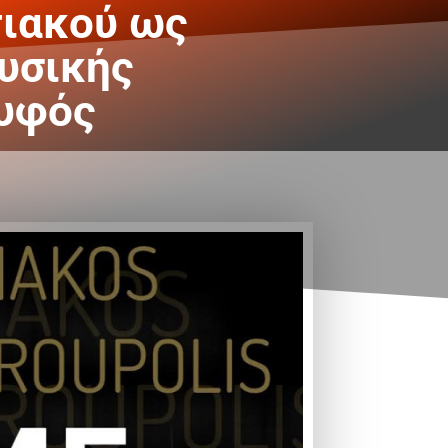
τιακού ως
υσικής
ουφός