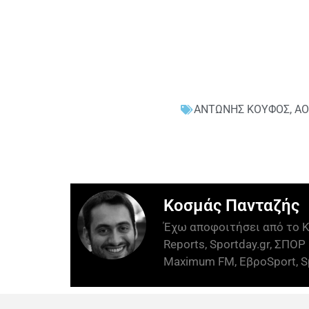
ΑΝΤΩΝΗΣ ΚΟΥΦΟΣ
,
ΑΟ
Κοσμάς Πανταζής
Έχω αποφοιτήσει από το Κ
Reports, Sportday.gr, ΣΠΟΡ 
Maximum FM, ΕβροSport, Sp