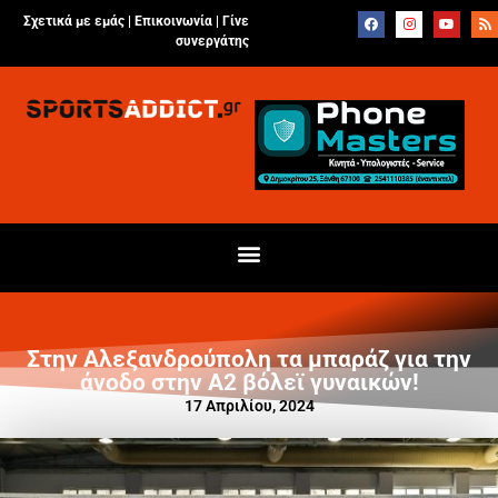
Σχετικά με εμάς |
Επικοινωνία
|
Γίνε
συνεργάτης
Στην Αλεξανδρούπολη τα μπαράζ για την
άνοδο στην Α2 βόλεϊ γυναικών!
17 Απριλίου, 2024