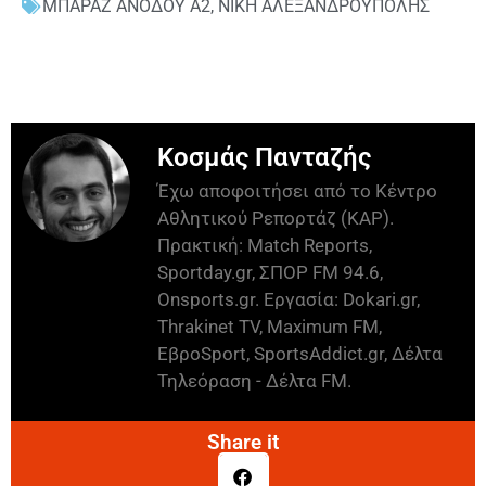
ΜΠΑΡΑΖ ΑΝΟΔΟΥ Α2
,
ΝΙΚΗ ΑΛΕΞΑΝΔΡΟΥΠΟΛΗΣ
Κοσμάς Πανταζής
Έχω αποφοιτήσει από το Κέντρο
Αθλητικού Ρεπορτάζ (ΚΑΡ).
Πρακτική: Match Reports,
Sportday.gr, ΣΠΟΡ FM 94.6,
Onsports.gr. Εργασία: Dokari.gr,
Thrakinet TV, Maximum FM,
ΕβροSport, SportsAddict.gr, Δέλτα
Τηλεόραση - Δέλτα FM.
Share it