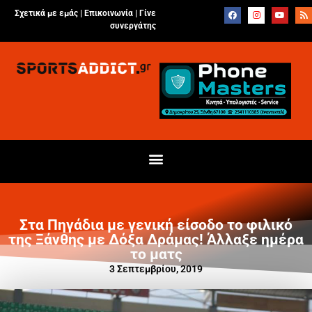
Σχετικά με εμάς |
Επικοινωνία
|
Γίνε
συνεργάτης
Στα Πηγάδια με γενική είσοδο το φιλικό
της Ξάνθης με Δόξα Δράμας! Άλλαξε ημέρα
το ματς
3 Σεπτεμβρίου, 2019