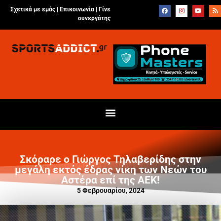
Σχετικά με εμάς |
Επικοινωνία
|
Γίνε
συνεργάτης
Σκόραρε ο Γιώργος Τηλαβερίδης στην
μεγάλη εκτός έδρας νίκη των Νεών του
Αστέρα επί της ΑΕΚ!
5 Φεβρουαρίου, 2024