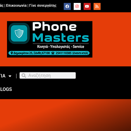
άς |
Επικοινωνία
|
Γίνε συνεργάτης
ΙΑ
BLOGS