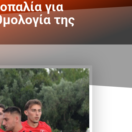
σοπαλία για
θμολογία της