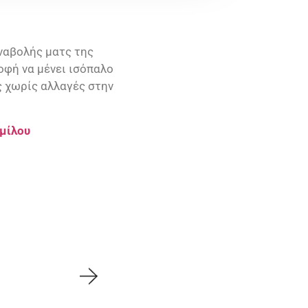
ναβολής ματς της
οφή να μένει ισόπαλο
ς χωρίς αλλαγές στην
ομίλου