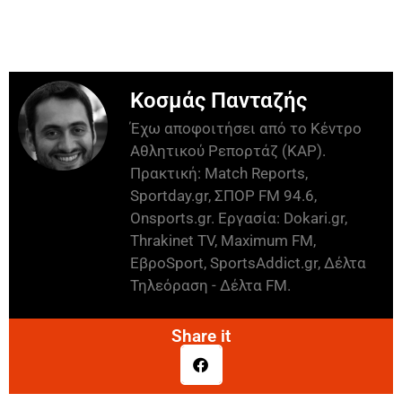
Κοσμάς Πανταζής
Έχω αποφοιτήσει από το Κέντρο
Αθλητικού Ρεπορτάζ (ΚΑΡ).
Πρακτική: Match Reports,
Sportday.gr, ΣΠΟΡ FM 94.6,
Onsports.gr. Εργασία: Dokari.gr,
Thrakinet TV, Maximum FM,
ΕβροSport, SportsAddict.gr, Δέλτα
Τηλεόραση - Δέλτα FM.
Share it