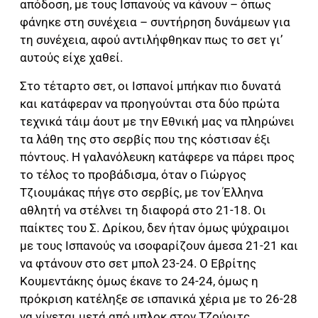
απόδοση, με τους Ισπανούς να κάνουν – όπως
φάνηκε στη συνέχεια – συντήρηση δυνάμεων για
τη συνέχεια, αφού αντιλήφθηκαν πως το σετ γι’
αυτούς είχε χαθεί.
Στο τέταρτο σετ, οι Ισπανοί μπήκαν πιο δυνατά
και κατάφεραν να προηγούνται στα δύο πρώτα
τεχνικά τάιμ άουτ με την Εθνική μας να πληρώνει
τα λάθη της στο σερβίς που της κόστισαν έξι
πόντους. Η γαλανόλευκη κατάφερε να πάρει προς
το τέλος το προβάδισμα, όταν ο Γιώργος
Τζιουμάκας πήγε στο σερβίς, με τον Έλληνα
αθλητή να στέλνει τη διαφορά στο 21-18. Οι
παίκτες του Σ. Δρίκου, δεν ήταν όμως ψύχραιμοι
με τους Ισπανούς να ισοφαρίζουν άμεσα 21-21 και
να φτάνουν στο σετ μπολ 23-24. Ο Εβρίτης
Κουμεντάκης όμως έκανε το 24-24, όμως η
πρόκριση κατέληξε σε ισπανικά χέρια με το 26-28
να γίνεται μετά από μπλοκ στον Τζούριτς.