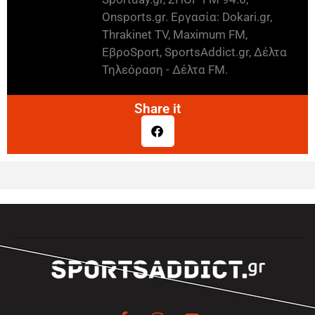
Onsports.gr. Εργασία: Dokari.gr,
Thrakinet TV, Maximum FM,
ΕβροSport, SportsAddict.gr, Δέλτα
Τηλεόραση - Δέλτα FM.
Share it