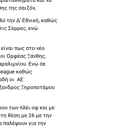
 πρωταθλήματα και να
ης της σαιζόν,
ύ την Δ’ Εθνική, καθώς
τις Σέρρες, ενώ
είναι πως στο νέο
 οι Ορφέας Ξάνθης,
ραλιμνίου. Ενώ σε
 League καθώς
αδή οι ΑΕ
λέξανδρος Ξηροποτάμου
ου των πλέι οφ και με
τη θέση με 26 με την
α παλέψουν για την