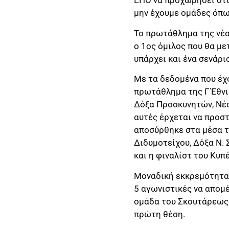
ΕΠΟ να προχωρήσει στι
μην έχουμε ομάδες όπω
Το πρωτάθλημα της νέα
ο 1ος όμιλος που θα με
υπάρχει και ένα σενάρι
Με τα δεδομένα που έχο
πρωτάθλημα της Γ΄Εθνικ
Δόξα Προσκυνητών, Νέσ
αυτές έρχεται να προσ
αποσύρθηκε στα μέσα τ
Διδυμοτείχου, Δόξα Ν.
και η φιναλίστ του Κυ
Μοναδική εκκρεμότητα 
5 αγωνιστικές να απομ
ομάδα του Σκουτάρεως ν
πρώτη θέση.