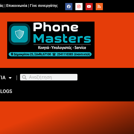
άς |
Επικοινωνία
|
Γίνε συνεργάτης
ΙΑ
BLOGS