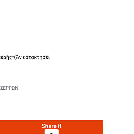
ερής*(Άν κατακτήσει
 ΣΕΡΡΩΝ
Share it