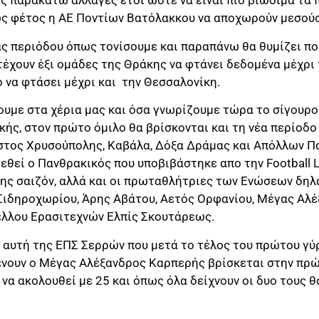
ς παρακάτω αλλαγές έτσι ώστε να είναι πιο βιώσιμα τα
ς φέτος η ΑΕ Ποντίων Βατόλακκου να αποχωρούν μεσούσ
ς περιόδου όπως τονίσουμε και παραπάνω θα θυμίζει πολ
τέχουν έξι ομάδες της Θράκης να φτάνει δεδομένα μέχρι 
ο να φτάσει μέχρι και την Θεσσαλονίκη.
υμε στα χέρια μας και όσα γνωρίζουμε τώρα το σίγουρο 
ής, στον πρώτο όμιλο θα βρίσκονται και τη νέα περίοδο
τος Χρυσούπολης, Καβάλα, Δόξα Δράμας και Απόλλων Πα
τεθεί ο Πανθρακικός που υποβιβάστηκε απο την Football
ης σαιζόν, αλλά και οι πρωταθλήτριες των Ενώσεων δηλ
 Σιδηροχωρίου, Άρης Αβάτου, Αετός Ορφανίου, Μέγας Α
πέλλου Ερασιτεχνών Ελπίς Σκουτάρεως.
αυτή της ΕΠΣ Σερρών που μετά το τέλος του πρώτου γύρ
ένουν ο Μέγας Αλέξανδρος Καρπερής βρίσκεται στην πρώ
α ακολουθεί με 25 και όπως όλα δείχνουν οι δυο τους θ