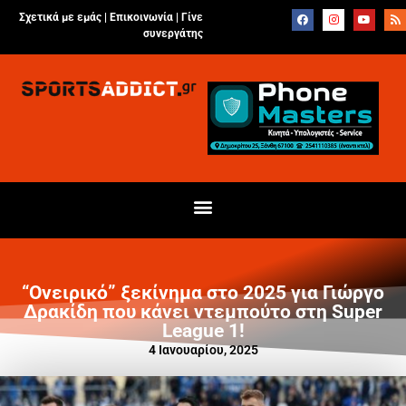
Σχετικά με εμάς |
Επικοινωνία
|
Γίνε
συνεργάτης
“Ονειρικό” ξεκίνημα στο 2025 για Γιώργο
Δρακίδη που κάνει ντεμπούτο στη Super
League 1!
4 Ιανουαρίου, 2025