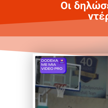
Οι δηλώσ
ντέ