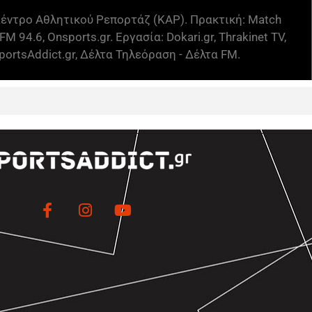
έντρο Αθλητικού Ρεπορτάζ (ΚΑΡ). Πρακτική: Match
FM 94.6, Onsports.gr. Εργασία: Dokari.gr, Thrakinet TV,
ortsAddict.gr, Δέλτα Τηλεόραση - Δέλτα FM.