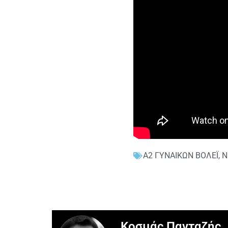
Α2 ΓΥΝΑΙΚΩΝ ΒΟΛΕΪ
,
Ν
Κοσμάς Πανταζής