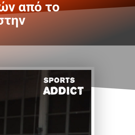
ών από το
στην