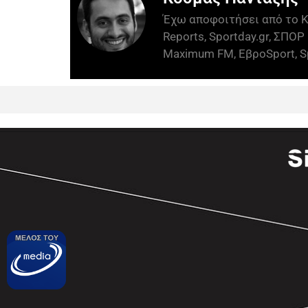
Έχω αποφοιτήσει από το Κ
Reports, Sportday.gr, ΣΠΟΡ 
Maximum FM, ΕβροSport, Sp