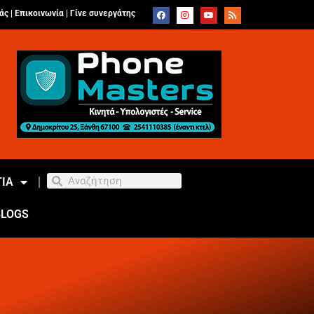
άς |
Επικοινωνία
|
Γίνε συνεργάτης
ΙΑ
BLOGS