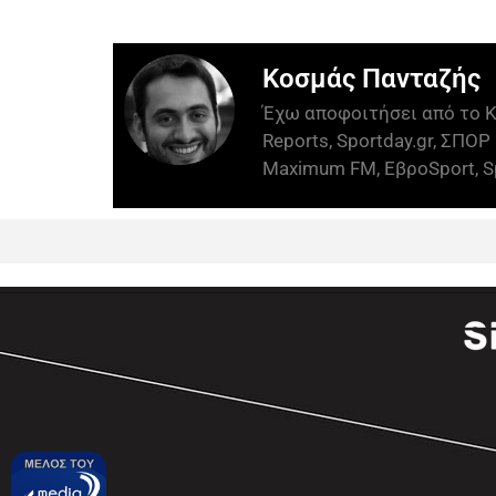
Κοσμάς Πανταζής
Έχω αποφοιτήσει από το Κ
Reports, Sportday.gr, ΣΠΟΡ 
Maximum FM, ΕβροSport, Sp