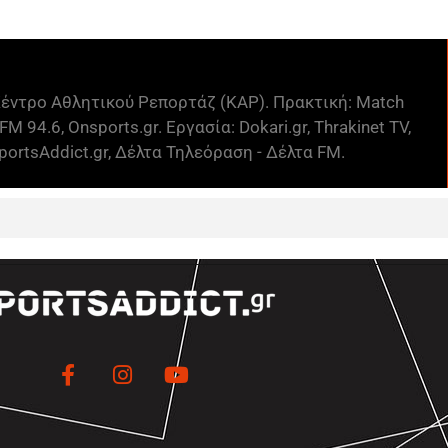
έντρο Αθλητικού Ρεπορτάζ (ΚΑΡ). Πρακτική: Match
FM 94.6, Onsports.gr. Εργασία: Dokari.gr, Thrakinet TV,
ortsAddict.gr, Δέλτα Τηλεόραση - Δέλτα FM.