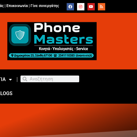
άς |
Επικοινωνία
|
Γίνε συνεργάτης
ΙΑ
BLOGS