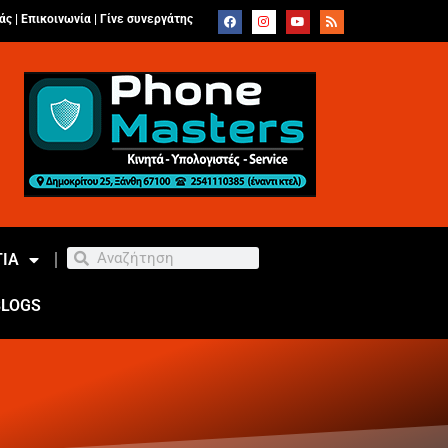
άς |
Επικοινωνία
|
Γίνε συνεργάτης
ΙΑ
BLOGS