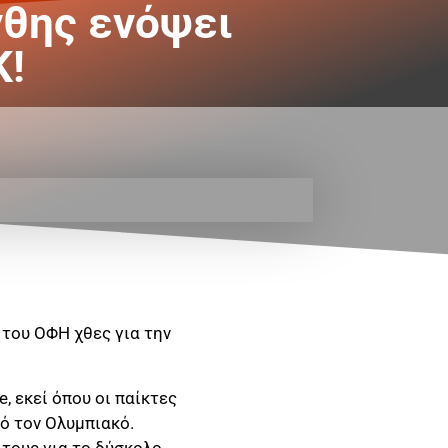
νθης ενόψει
Κ!
 του ΟΦΗ χθες για την
 εκεί όπου οι παίκτες
ό τον Ολυμπιακό.
 τους για το δύσκολο