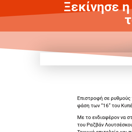
Ξεκίνησε η
τ
Επιστροφή σε ρυθμούς 
φάση των “16” του Κυπ
Με το ενδιαφέρον να στ
του Ραζβάν Λουτσέσκου 
Τεχνικό επιτελείο και 