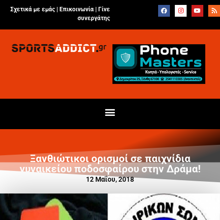
Σχετικά με εμάς |
Επικοινωνία
|
Γίνε
συνεργάτης
Ξανθιώτικοι ορισμοί σε παιχνίδια
γυναικείου ποδοσφαίρου στην Δράμα!
12 Μαΐου, 2018