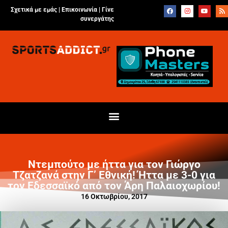
Σχετικά με εμάς |
Επικοινωνία
|
Γίνε
συνεργάτης
Ντεμπούτο με ήττα για τον Γιώργο
Τζατζανά στην Γ’ Εθνική! Ήττα με 3-0 για
τον Εδεσσαϊκό από τον Άρη Παλαιοχωρίου!
16 Οκτωβρίου, 2017