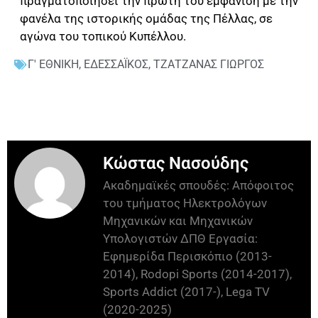
πραγματοποιήσει την πρώτη του εμφάνιση με την
φανέλα της ιστορικής ομάδας της Πέλλας, σε
αγώνα του τοπικού Κυπέλλου.
Γ' ΕΘΝΙΚΗ
,
ΕΔΕΣΣΑΪΚΟΣ
,
ΤΖΑΤΖΑΝΑΣ ΓΙΩΡΓΟΣ
Κώστας Νασούδης
Ακαδημαϊκές σπουδές: Απόφοιτος
του τμήματος Ηλεκτρολόγων
Μηχανικών και Μηχανικών
Υπολογιστών ΔΠΘ Εργασία:
Εφημερίδα Περισκόπιο (2013-
2014), Rodopi Sports (2014-2017),
Sports Addict (2017-), Lega TV
(2020-2025)