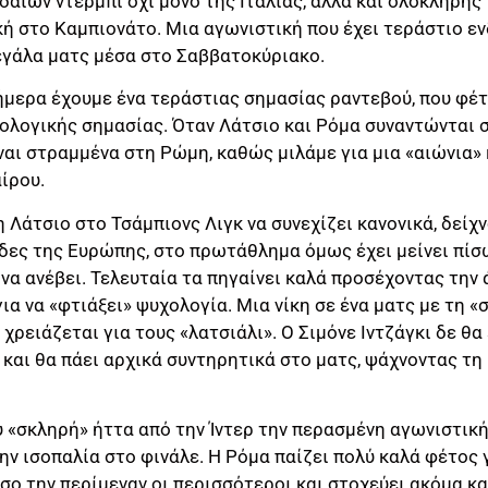
δαίων ντέρμπι όχι μόνο της Ιταλίας, αλλά και ολόκληρης
ή στο Καμπιονάτο. Μια αγωνιστική που έχει τεράστιο ε
εγάλα ματς μέσα στο Σαββατοκύριακο.
ήμερα έχουμε ένα τεράστιας σημασίας ραντεβού, που φέτ
ολογικής σημασίας. Όταν Λάτσιο και Ρόμα συναντώνται σ
αι στραμμένα στη Ρώμη, καθώς μιλάμε για μια «αιώνια» 
ίρου.
η Λάτσιο στο Τσάμπιονς Λιγκ να συνεχίζει κανονικά, δείχ
άδες της Ευρώπης, στο πρωτάθλημα όμως έχει μείνει πί
 να ανέβει. Τελευταία τα πηγαίνει καλά προσέχοντας την 
α να «φτιάξει» ψυχολογία. Μια νίκη σε ένα ματς με τη 
χρειάζεται για τους «λατσιάλι». Ο Σιμόνε Ιντζάγκι δε θα
και θα πάει αρχικά συντηρητικά στο ματς, ψάχνοντας τη
 «σκληρή» ήττα από την Ίντερ την περασμένη αγωνιστική
ην ισοπαλία στο φινάλε. Η Ρόμα παίζει πολύ καλά φέτος 
σο την περίμεναν οι περισσότεροι και στοχεύει ακόμα κα