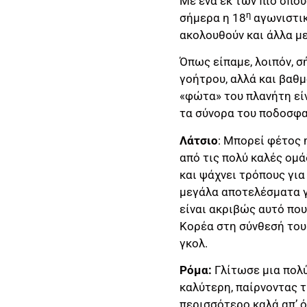
Με ένα εκ των πιο σπου
η
σήμερα η 18
αγωνιστικ
ακολουθούν και άλλα μ
Όπως είπαμε, λοιπόν, σ
γοήτρου, αλλά και βαθμ
«φώτα» του πλανήτη είν
τα σύνορα του ποδοσφα
Λάτσιο
: Μπορεί φέτος 
από τις πολύ καλές ομ
και ψάχνει τρόπους για
μεγάλα αποτελέσματα γι
είναι ακριβώς αυτό που 
Κορέα στη σύνθεσή του 
γκολ.
Ρόμα:
Γλίτωσε μια πολύ
καλύτερη, παίρνοντας τ
περισσότερο καλά απ’ ό