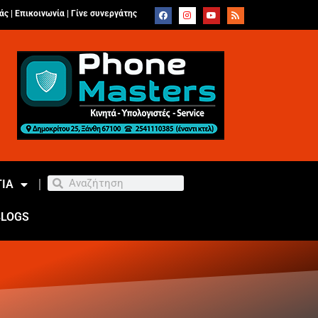
άς |
Επικοινωνία
|
Γίνε συνεργάτης
ΙΑ
BLOGS