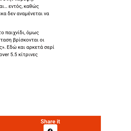
ναι… εντός, καθώς
έκα δεν αναμένεται να
το παιχνίδι, όμως
ταση βρίσκονται οι
ς». Εδώ και αρκετά σερί
over 5.5
κίτρινες
Share it