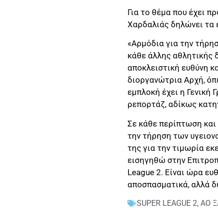
Για το θέμα που έχει π
Χαρδαλιάς δηλώνει τα 
«Αρμόδια για την τήρη
κάθε άλλης αθλητικής δ
αποκλειστική ευθύνη κα
διοργανώτρια Αρχή, όπω
εμπλοκή έχει η Γενική
ρεπορτάζ, αδίκως κατη
Σε κάθε περίπτωση και
την τήρηση των υγειον
της για την τιμωρία εκ
εισηγηθώ στην Επιτρο
League 2. Είναι ώρα ευ
αποσπασματικά, αλλά δ
SUPER LEAGUE 2
,
ΑΟ 