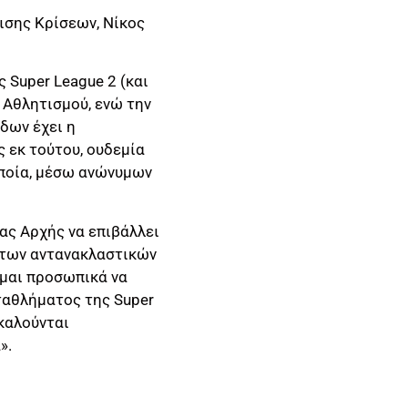
ισης Κρίσεων, Νίκος
 Super League 2 (και
 Αθλητισμού, ενώ την
δων έχει η
ς εκ τούτου, ουδεμία
οποία, μέσω ανώνυμων
ας Αρχής να επιβάλλει
ητων αντανακλαστικών
εμαι προσωπικά να
αθλήματος της Super
ικαλούνται
».