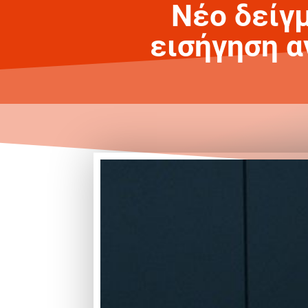
Νέο δείγμ
εισήγηση α