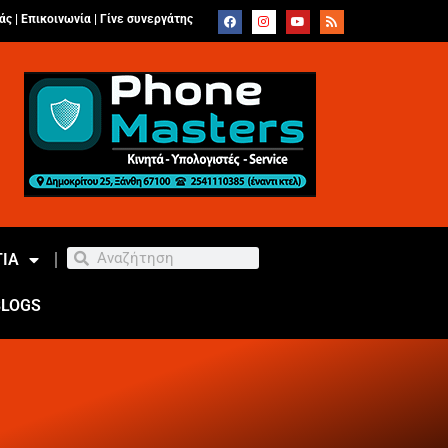
άς |
Επικοινωνία
|
Γίνε συνεργάτης
ΙΑ
BLOGS