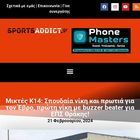
Σχετικά με εμάς |
Επικοινωνία
|
Γίνε
συνεργάτης
Μικτές Κ14: Σπουδαία νίκη και πρωτιά για
τον Έβρο, πρώτη νίκη με buzzer beater για
ΕΠΣ Θράκης!
21 Φεβρουαρίου, 2024